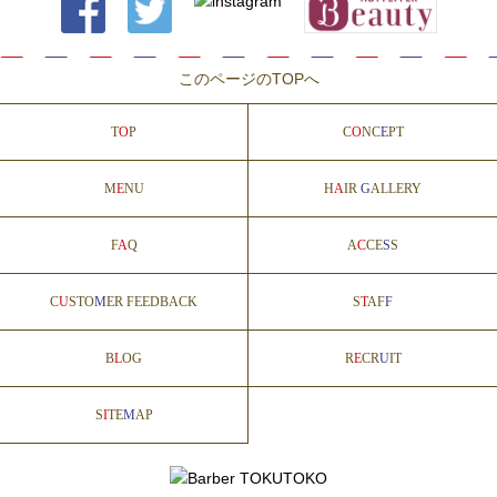
このページのTOPへ
T
O
P
C
O
NC
E
PT
M
E
NU
H
A
IR
G
ALLERY
F
A
Q
A
C
CE
S
S
C
U
STO
M
ER FEEDBACK
S
T
AF
F
B
L
OG
R
E
CR
U
IT
S
I
TE
M
AP