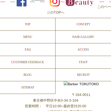
このペー
ジのTOPへ
T
O
P
C
O
NC
E
PT
M
E
NU
H
A
IR
G
ALLERY
F
A
Q
A
C
CE
S
S
C
U
STO
M
ER FEEDBACK
S
T
AF
F
B
L
OG
R
E
CR
U
IT
S
I
TE
M
AP
〒164-0011
東京都中野区中央3-34-3-104
営業時間： 平日10:00~最終受付20:00