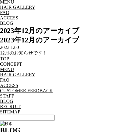
MENU
HAIR GALLERY
FAQ
ACCESS
BLOG
2023年12月のアーカイブ
2023年12月のアーカイブ
2023.12.01
12月のお知らせです！
T
OP
C
O
NCEPT
MEN
U
HA
I
R GALLERY
FA
Q
A
C
CESS
CUSTOMER FEEDBACK
STAFF
BLOG
RECRUIT
SITEMAP
BLOG