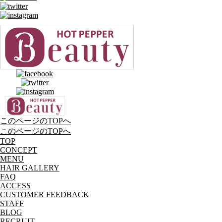
このページのTOPへ
このページのTOPへ
T
O
P
C
O
NC
E
PT
M
E
NU
H
A
IR
G
ALLERY
F
A
Q
A
C
CE
S
S
C
U
STO
M
ER FEEDBACK
S
T
AF
F
B
L
OG
R
E
CR
U
IT