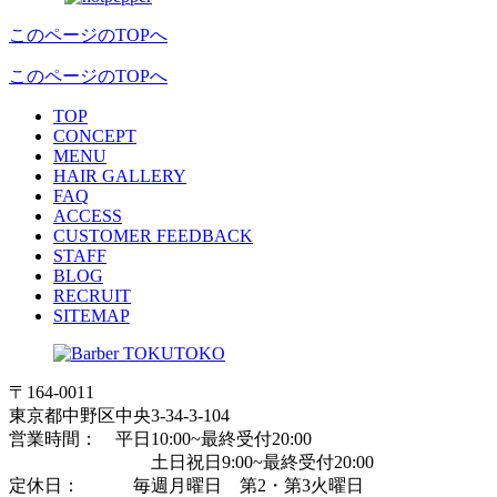
このページのTOPへ
このページのTOPへ
T
O
P
C
O
NC
E
PT
M
E
NU
H
A
IR
G
ALLERY
F
A
Q
A
C
CE
S
S
C
U
STO
M
ER FEEDBACK
S
T
AF
F
B
L
OG
R
E
CR
U
IT
S
I
TE
M
AP
〒164-0011
東京都中野区中央3-34-3-104
営業時間： 平日10:00~最終受付20:00
土日祝日9:00~最終受付20:00
定休日： 毎週月曜日 第2・第3火曜日