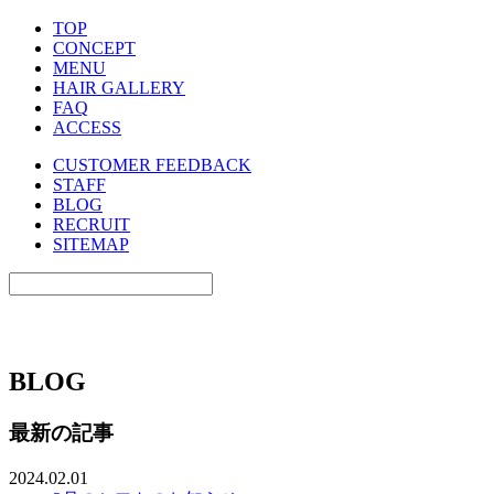
T
OP
C
O
NCEPT
MEN
U
HA
I
R GALLERY
FA
Q
A
C
CESS
CUSTOMER FEEDBACK
STAFF
BLOG
RECRUIT
SITEMAP
BLOG
最新の記事
2024.02.01