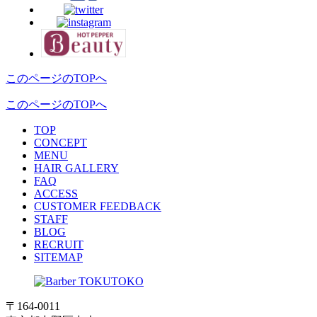
このページのTOPへ
このページのTOPへ
T
O
P
C
O
NC
E
PT
M
E
NU
H
A
IR
G
ALLERY
F
A
Q
A
C
CE
S
S
C
U
STO
M
ER FEEDBACK
S
T
AF
F
B
L
OG
R
E
CR
U
IT
S
I
TE
M
AP
〒164-0011