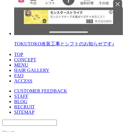
TOKUTOKO改装工事とシフトのお知らせです♪
T
OP
C
O
NCEPT
MEN
U
HA
I
R GALLERY
FA
Q
A
C
CESS
CUSTOMER FEEDBACK
STAFF
BLOG
RECRUIT
SITEMAP