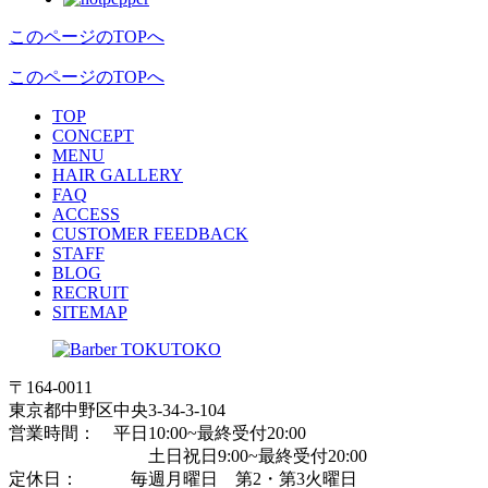
このページのTOPへ
このページのTOPへ
T
O
P
C
O
NC
E
PT
M
E
NU
H
A
IR
G
ALLERY
F
A
Q
A
C
CE
S
S
C
U
STO
M
ER FEEDBACK
S
T
AF
F
B
L
OG
R
E
CR
U
IT
S
I
TE
M
AP
〒164-0011
東京都中野区中央3-34-3-104
営業時間： 平日10:00~最終受付20:00
土日祝日9:00~最終受付20:00
定休日： 毎週月曜日 第2・第3火曜日