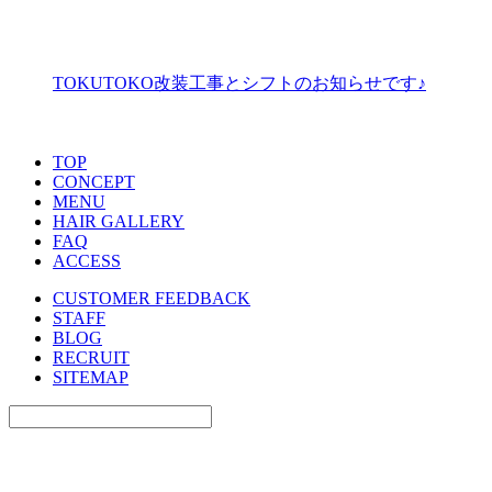
TOKUTOKO改装工事とシフトのお知らせです♪
T
OP
C
O
NCEPT
MEN
U
HA
I
R GALLERY
FA
Q
A
C
CESS
CUSTOMER FEEDBACK
STAFF
BLOG
RECRUIT
SITEMAP